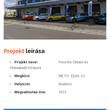
Projekt
leírása
Projekt neve:
Porsche Oktató-és
Flottaátadó Központ
Megbízó:
METO- Építő Zrt.
Helyszín:
Budaörs
Megvalósítás éve:
2021