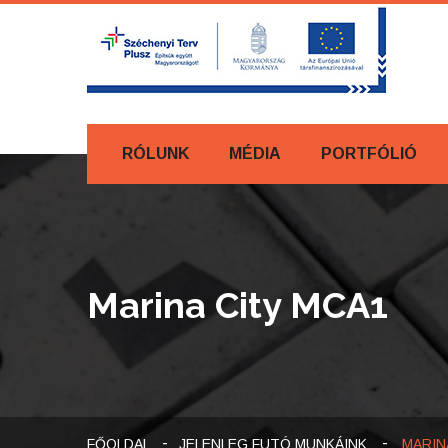
RÓLUNK
MÉDIA
PORTFÓLIÓ
Marina City MCA1
-
FŐOLDAL
JELENLEG FUTÓ MUNKÁINK
MARIN